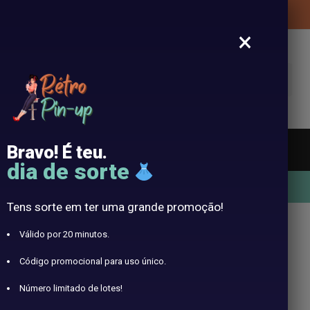
Entrega gratuita de sua roupa Pin-Up
×
vestigação
Bravo! É teu.
 sol vintage
Faixas de cabeça
Língua
Blog
dia de sorte
10% oferecido com o código RETRO10
Tens sorte em ter uma grande promoção!
Válido por 20 minutos.
 mangas
Código promocional para uso único.
Número limitado de lotes!