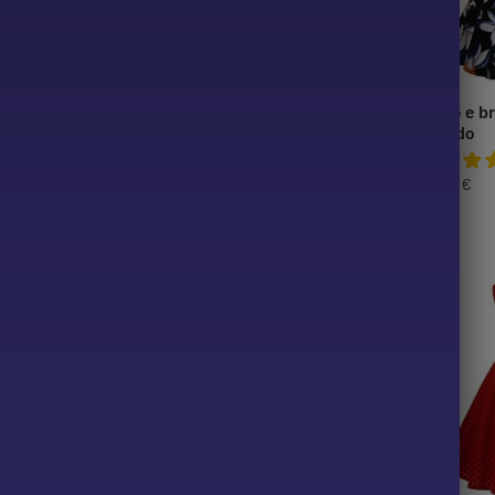
o 50 Moda
Vestido Ano 50 Node
Preto e b
vestido
39,99
€
39,99
€