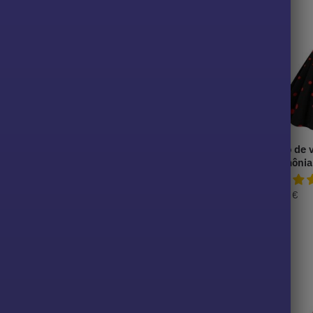
vestido azul
Genuíno vestido anos 60
Estilo de 
mulheres
cerimônia
40,99
€
39,99
€