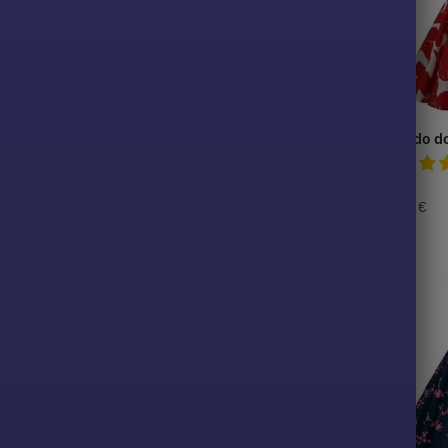
festa Rockabilly
Vestido de festa vintage ano
Vestido d
60
34,99
€
34,99
€