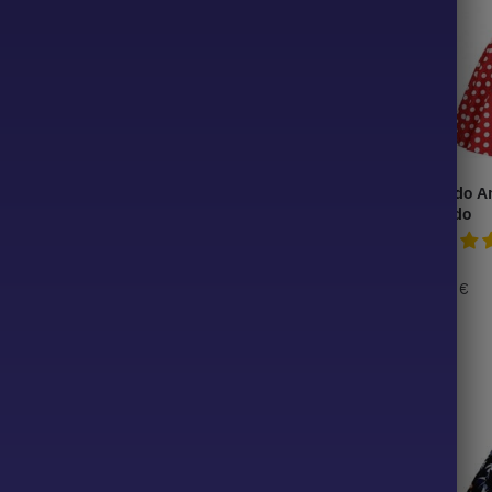
ido 50 60 Paris
Ano 50 vestido com Citrons
Vestido A
vestido
34,99
€
34,99
€