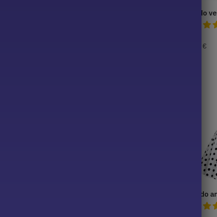
ido 50 rosa
Ano do vestido 60 Preto
Ano do ve
34,99
€
39,99
€
ido 60 Vintage
Vestido de ano branco 50
Vestido a