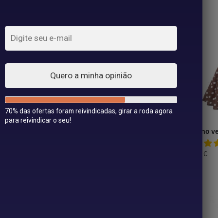
Mostrando 1–40 de 76 resultados
Quero a minha opinião
70% das ofertas foram reivindicadas, girar a roda agora
para reivindicar o seu!
go vestido anos
Vestido dobrável Ano 50
Veneno ve
sem mangas
39,99
€
39,99
€