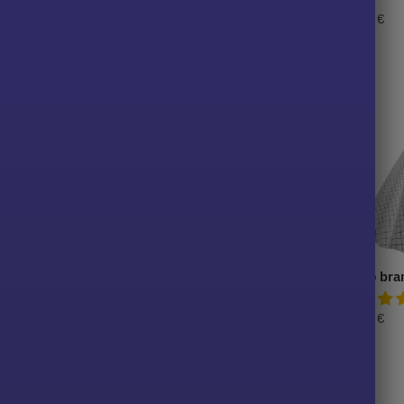
44,99
€
44,99
€
 de ano americano
Branco Pin up vestido
Estilo br
34,99
€
34,99
€