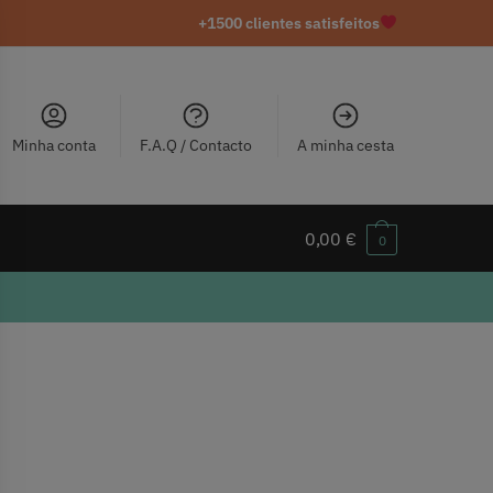
+1500 clientes satisfeitos
Minha conta
F.A.Q / Contacto
A minha cesta
0,00
€
0