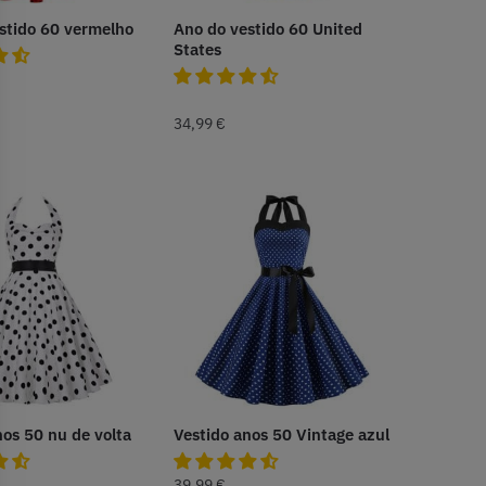
stido 60 vermelho
Ano do vestido 60 United
States
34,99
€
nos 50 nu de volta
Vestido anos 50 Vintage azul
39,99
€