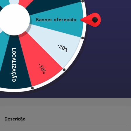
Adicionar ao carrinho
Banner oferecido
-20%
LOCALIZAÇÃO
Envio 24/48h • Satisfeito ou reembolsado • +1000 clientes
-10%
Pagamento seguro garantido
Descrição