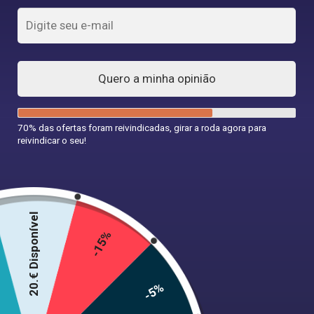
Quero a minha opinião
70% das ofertas foram reivindicadas, girar a roda agora para
reivindicar o seu!
Vestido Ano direito 60 Preto
34,99
€
20.€ Disponível
-15%
Tamanho
-5%