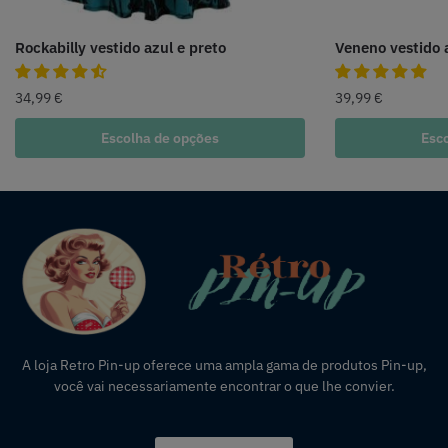
Rockabilly vestido azul e preto
Veneno vestido 
34,99
€
39,99
€
Escolha de opções
Esc
A loja Retro Pin-up oferece uma ampla gama de produtos Pin-up,
você vai necessariamente encontrar o que lhe convier.