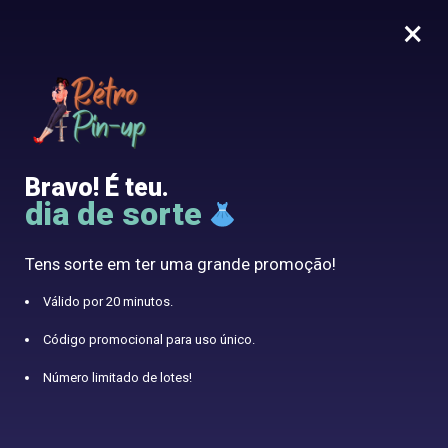
×
MENU
0
10% oferecido com o código RETRO10
Home
/
Vestido anos 60
/
Vestido Ano direito 60 Preto
Bravo! É teu.
dia de sorte
Tens sorte em ter uma grande promoção!
Válido por 20 minutos.
Código promocional para uso único.
Número limitado de lotes!