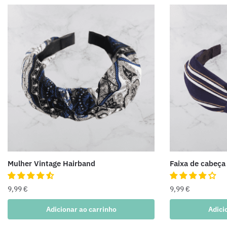
Mulher Vintage Hairband
Faixa de cabeça
9,99
€
9,99
€
Adicionar ao carrinho
Adici