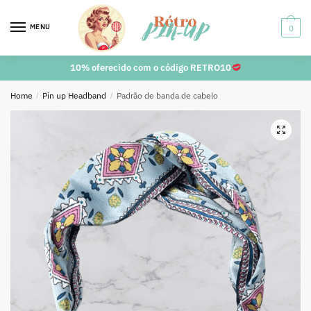
MENU
0
10% oferecido com o código RETRO10
Home
/
Pin up Headband
/
Padrão de banda de cabelo