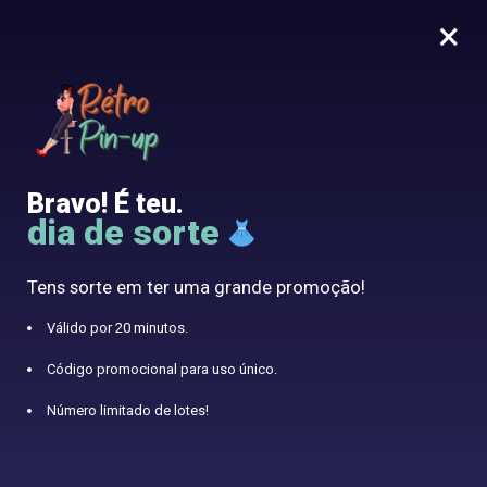
×
MENU
0
10% oferecido com o código RETRO10
Home
/
Vestido anos 50
Vestido anos 50
Bravo! É teu.
dia de sorte
Tens sorte em ter uma grande promoção!
MOSTRAR FILTROS
Válido por 20 minutos.
Mostrando 1–40 de 141 resultados
Código promocional para uso único.
1
2
3
4
Número limitado de lotes!