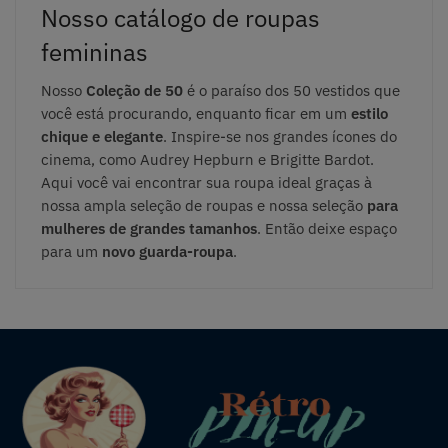
Nosso catálogo de roupas
femininas
Nosso
Coleção de 50
é o paraíso dos 50 vestidos que
você está procurando, enquanto ficar em um
estilo
chique e elegante
. Inspire-se nos grandes ícones do
cinema, como Audrey Hepburn e Brigitte Bardot.
Aqui você vai encontrar sua roupa ideal graças à
nossa ampla seleção de roupas e nossa seleção
para
mulheres de grandes tamanhos
. Então deixe espaço
para um
novo guarda-roupa
.