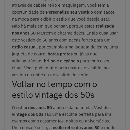
através de cabeleireiro e maquiagem. Você tem a
oportunidade de
Personalize seu vestido
com sacos
na moda para exibir o estilo que você deseja usar.
Não há mais em que pensar, porque estes
realizada
nos anos 50
Mantém o charme deles. Então ousa usar
este vestido de 50 anos com peças fortes para um
estilo casual
, por exemplo uma jaqueta de jeans, uma
jaqueta de couro,
botas pretas
ou jóias que
adicionarão um
brilho e elegância
para todo o seu
olhar. Você pode muito bem usar este vestido, no
vestido da noite ou no vestido de verão.
Voltar no tempo com o
estilo vintage dos 50s
O
estilo dos anos 50
ainda está na moda. Vestidos
vintage dos 50s
são uma escolha perfeita para ir a
eventos como casamentos, noites ou aniversários.
Uma coisa é certa, a
estilo retro dos anos 50
é muito