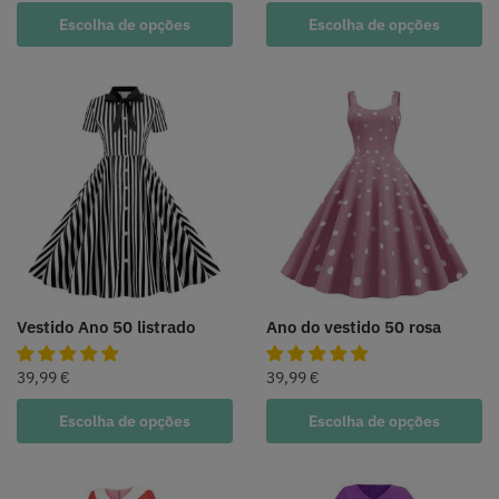
Escolha de opções
Escolha de opções
Vestido Ano 50 listrado
Ano do vestido 50 rosa
39,99
€
39,99
€
Escolha de opções
Escolha de opções