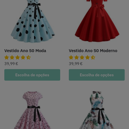
Vestido Ano 50 Moda
Vestido Ano 50 Moderno
39,99
€
39,99
€
Escolha de opções
Escolha de opções