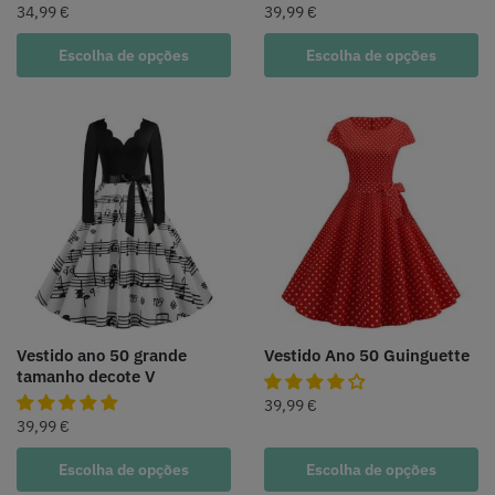
34,99
€
39,99
€
Escolha de opções
Escolha de opções
Vestido ano 50 grande
Vestido Ano 50 Guinguette
tamanho decote V
39,99
€
39,99
€
Escolha de opções
Escolha de opções