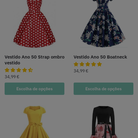
Vestido Ano 50 Strap ombro
Vestido Ano 50 Boatneck
vestido
34,99
€
34,99
€
Escolha de opções
Escolha de opções