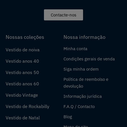
Contacte-nos
Nossas coleções
Nossa informação
Minha conta
Vestido de noiva
Condições gerais de venda
Vestido anos 40
Siga minha ordem
Vestido anos 50
Política de reembolso e
Vestido anos 60
devolução
Vestido Vintage
Informação jurídica
Vestido de Rockabilly
F.A.Q / Contacto
Blog
Vestido de Natal
Mapa do site