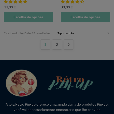
44,99
€
39,99
€
Escolha de opções
Escolha de opções
Mostrando 1–40 de 45 resultados
1
2
A loja Retro Pin-up oferece uma ampla gama de produtos Pin-up,
você vai necessariamente encontrar o que lhe convier.