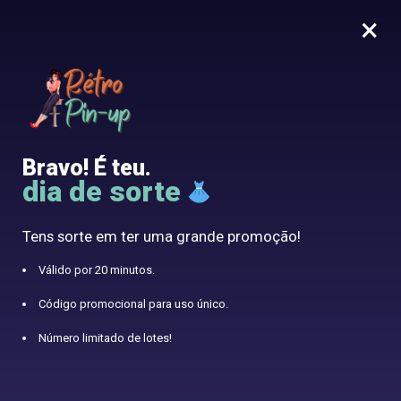
×
MENU
0
10% oferecido com o código RETRO10
Home
/
Produtos identificados "Mangas compridas"
Mangas compridas
Bravo! É teu.
dia de sorte
Tens sorte em ter uma grande promoção!
MOSTRAR FILTROS
Válido por 20 minutos.
Mostrando 1–40 de 45 resultados
Código promocional para uso único.
1
2
Número limitado de lotes!