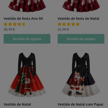
Vestido de festa Ano 50
Vestido de festa de Natal
40,99
€
51,99
€
Escolha de opções
Escolha de opções
Vestido de Natal
Vestido de Natal com Papai