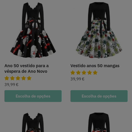
Ano 50 vestido para a
Vestido anos 50 mangas
véspera de Ano Novo
39,99
€
39,99
€
Escolha de opções
Escolha de opções