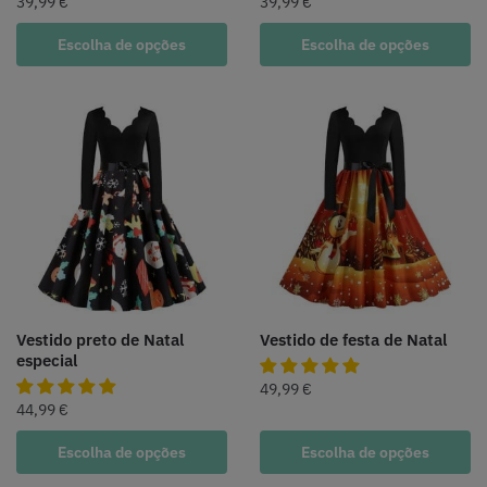
39,99
€
39,99
€
Escolha de opções
Escolha de opções
Vestido preto de Natal
Vestido de festa de Natal
especial
49,99
€
44,99
€
Escolha de opções
Escolha de opções