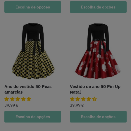
Escolha de opções
Escolha de opções
Ano do vestido 50 Peas
Vestido de ano 50 Pin Up
amarelas
Natal
39,99
€
39,99
€
Escolha de opções
Escolha de opções