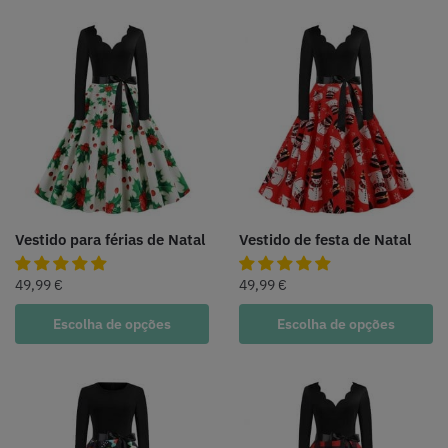
Vestido para férias de Natal
Vestido de festa de Natal
49,99
€
49,99
€
Escolha de opções
Escolha de opções