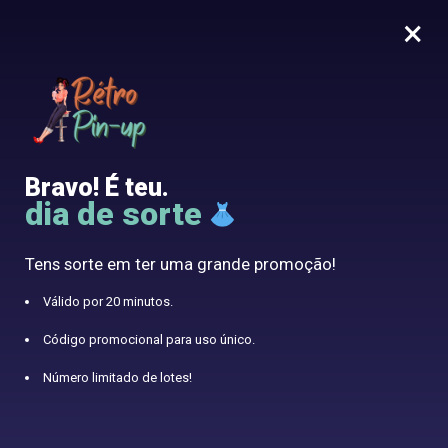
×
MENU
0
10% oferecido com o código RETRO10
Home
/
Vestido Vintage
/
Vestido de Natal com Papai Noel
Bravo! É teu.
dia de sorte
Tens sorte em ter uma grande promoção!
Válido por 20 minutos.
Código promocional para uso único.
Número limitado de lotes!