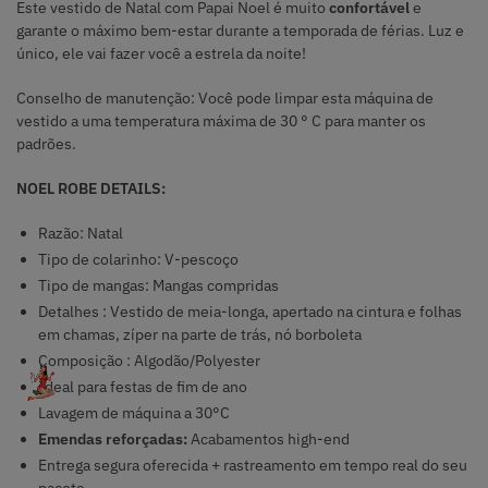
Este vestido de Natal com Papai Noel é muito
confortável
e
garante o máximo bem-estar durante a temporada de férias. Luz e
único, ele vai fazer você a estrela da noite!
Conselho de manutenção: Você pode limpar esta máquina de
vestido a uma temperatura máxima de 30 ° C para manter os
padrões.
NOEL ROBE DETAILS:
Razão: Natal
Tipo de colarinho: V-pescoço
Tipo de mangas: Mangas compridas
Detalhes : Vestido de meia-longa, apertado na cintura e folhas
em chamas, zíper na parte de trás, nó borboleta
Composição : Algodão/Polyester
Ideal para festas de fim de ano
Lavagem de máquina a 30°C
Emendas reforçadas:
Acabamentos high-end
Entrega segura oferecida + rastreamento em tempo real do seu
pacote