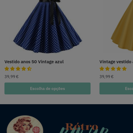
Vestido anos 50 Vintage azul
Vintage vestido
39,99
€
39,99
€
Escolha de opções
Esc