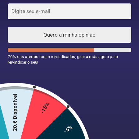
Quero a minha opinião
70% das ofertas foram reivindicadas, girar a roda agora para
reivindicar o seu!
Vestido de Natal com Papai Noel
51,99
€
20.€ Disponível
-15%
Tamanho
-5%