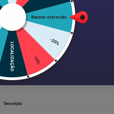
Adicionar ao carrinho
Banner oferecido
-20%
LOCALIZAÇÃO
Envio 24/48h • Satisfeito ou reembolsado • +1000 clientes
-10%
Pagamento seguro garantido
Descrição