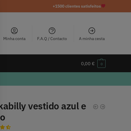
+1500 clientes satisfeitos
Minha conta
F.A.Q / Contacto
A minha cesta
0,00
€
0
abilly vestido azul e
to