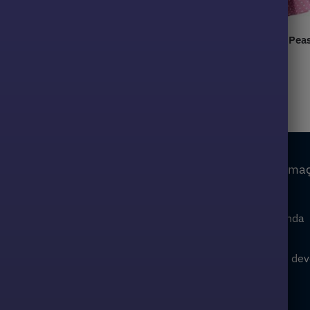
anos 50 vermelho Bordeaux
Vestido Rosa com Branco Pea
50
39,99
€
Nossas coleções
Nossa informa
Minha conta
ido de noiva
Condições gerais de venda
ido anos 40
Siga minha ordem
ido anos 50
Política de reembolso e de
ido anos 60
Informação jurídica
ido Vintage
F.A.Q / Contacto
ido de Rockabilly