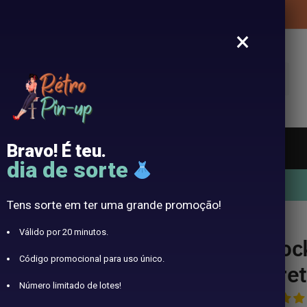
Entrega gratuita de sua roupa Pin-Up
×
vestigação
Bravo! É teu.
 sol vintage
Faixas de cabeça
Língua
Blog
dia de sorte
10% oferecido com o código RETRO10
Tens sorte em ter uma grande promoção!
to
Válido por 20 minutos.
Rock
Código promocional para uso único.
pre
Número limitado de lotes!