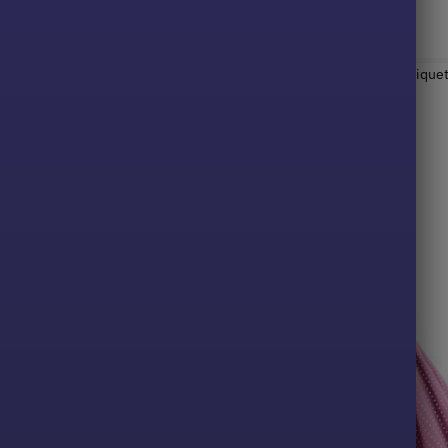
rais
,
Vestido anos 60
,
Vestido de Rockabilly
,
Vestido Vintage
Etique