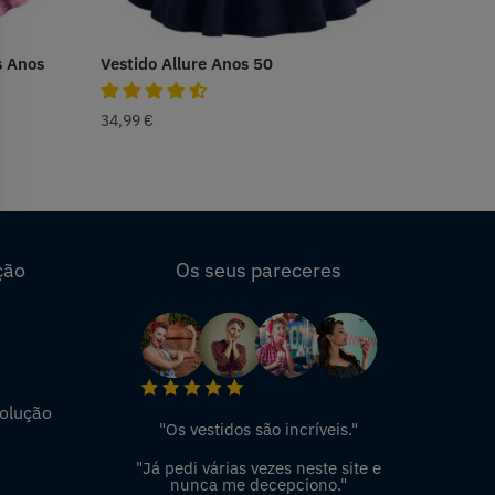
s Anos
Vestido Allure Anos 50
34,99
€
ção
Os seus pareceres
volução
"Os vestidos são incríveis."
"Já pedi várias vezes neste site e
nunca me decepciono."