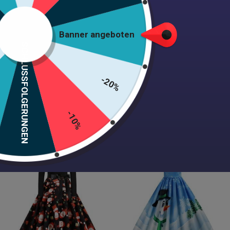
Banner angeboten
SCHLUSSFOLGERUNGEN
Jahr Kleid 50 Pin Up
Jahr 50 Kleid für Silvester
Weihnachten
-20%
39,99
€
39,99
€
-10%
Auswahl der Optionen
Auswahl der Optionen