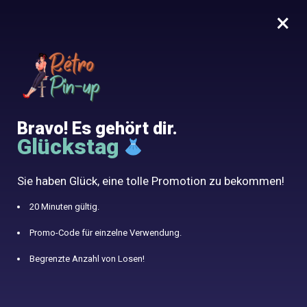
×
MENU
0
10% angeboten mit dem Code RETRO10
Home
/
Identifizierte Erzeugnisse "Robe de christmas"
Weihnachtskleid
Bravo! Es gehört dir.
Glückstag
Sie haben Glück, eine tolle Promotion zu bekommen!
FILTER ANZEIGEN
20 Minuten gültig.
Zeige 1–40 von 43 Ergebnissen
Promo-Code für einzelne Verwendung.
1
2
Begrenzte Anzahl von Losen!