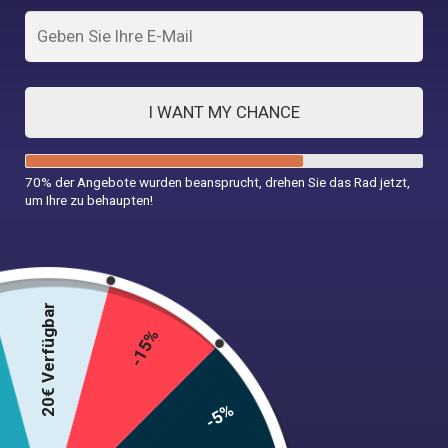
I WANT MY CHANCE
Das Weihnachtskleid
Weihnachten Jahr 50 Kleid
70% der Angebote wurden beansprucht, drehen Sie das Rad jetzt,
um Ihre zu behaupten!
49,99
€
34,99
€
Auswahl der Optionen
Auswahl der Optionen
20€ Verfügbar
-15%
-5%