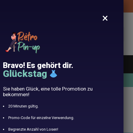
Kostenlose Lieferung Ihrer Pin-Up Kleidung
×
rschung
Bravo! Es gehört dir.
 Sonnenbrille
Kopfbänder
Sprache
Blog
Glückstag
10% angeboten mit dem Code RETRO10
Sie haben Glück, eine tolle Promotion zu
bekommen!
tegorisiert
20 Minuten gültig.
Promo-Code für einzelne Verwendung.
Begrenzte Anzahl von Losen!