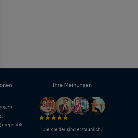
ionen
Ihre Meinungen
ungen
ng
abepolitik
"Die Kleider sind erstaunlich."