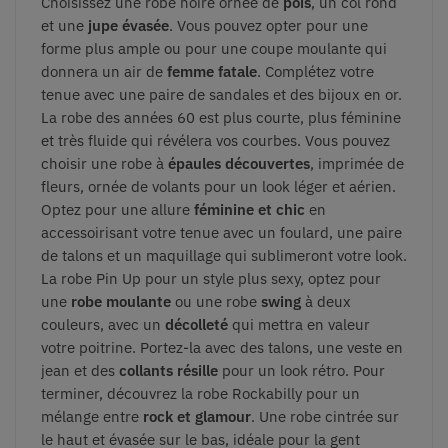
Choisissez une robe noire ornée de
pois
, un col rond
et une
jupe évasée
. Vous pouvez opter pour une
forme plus ample ou pour une coupe moulante qui
donnera un air de
femme fatale
. Complétez votre
tenue avec une paire de sandales et des bijoux en or.
La robe des années 60
est plus courte, plus féminine
et très fluide qui révélera vos courbes. Vous pouvez
choisir une robe à
épaules découvertes
, imprimée de
fleurs, ornée de volants pour un look léger et aérien.
Optez pour une allure
féminine et chic
en
accessoirisant votre tenue avec un foulard, une paire
de talons et un maquillage qui sublimeront votre look.
La robe Pin Up
pour un style plus sexy, optez pour
une
robe moulante
ou une robe
swing
à deux
couleurs, avec un
décolleté
qui mettra en valeur
votre poitrine. Portez-la avec des talons, une veste en
jean et des
collants résille
pour un look rétro.
Pour
terminer, découvrez la
robe Rockabilly
pour un
mélange entre
rock et glamour
. Une robe cintrée sur
le haut et évasée sur le bas, idéale pour la gent