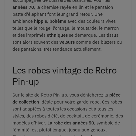
accompagnée de cuissardes blanches.
Pour les
années 70
, la chemise rayée en lin et le pantalon
patte d’éléphant font leur grand retour. Une
ambiance
hippie, bohème
avec des couleurs vives
telles que le rouge, l’orange, le moutarde, le marron
et des imprimés
ethniques
se démarque. Les tissus
sont alors souvent des
velours
comme des blazers ou
des pantalons, très tendance actuellement.
Les robes vintage de Retro
Pin-up
Sur le site de Retro Pin-up, vous dénicherez la
pièce
de collection
idéale pour votre garde-robe. Ces robes
sont adaptées à toutes les occasions et à tous les
styles, des robes d’été, de cocktail, de cérémonie, des
modèles d’hiver.
La robe des années 50
, symbole de
féminité, est plutôt longue, jusqu’aux genoux.