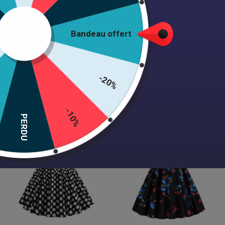
Bandeau offert
Robe Cintré Années 50
Robe Cintrée Années 60
Femme
34,99
€
39,99
€
-20%
Choix des options
Choix des options
-10%
PERDU