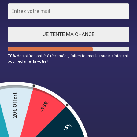
JE TENTE MA CHANCE
Robe Champêtre Année 50
Robe Chic Année 50
70% des offres ont été réclamées, faites tourner la roue maintenant
pour réclamer la vôtre !
34,99
€
34,99
€
Choix des options
Choix des options
20€ Offert
-15%
-5%