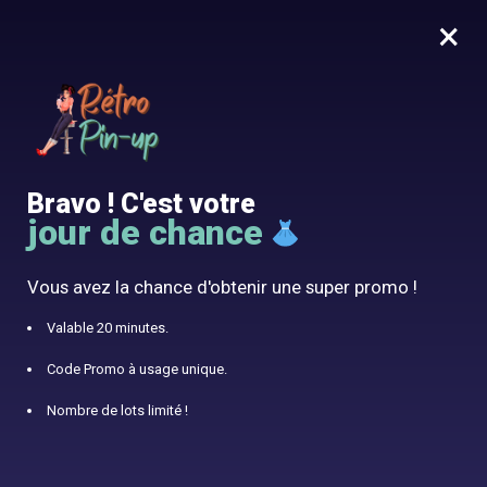
×
MENU
0
10% offert avec le code RÉTRO10
Accueil
/
Robe Vintage
/
Page 3
Robe Vintage
Bravo ! C'est votre
jour de chance
Vous avez la chance d'obtenir une super promo !
AFFICHER LES FILTRES
Valable 20 minutes.
Affichage de 81–120 sur 250 résultats
Code Promo à usage unique.
1
2
3
4
5
6
7
Nombre de lots limité !