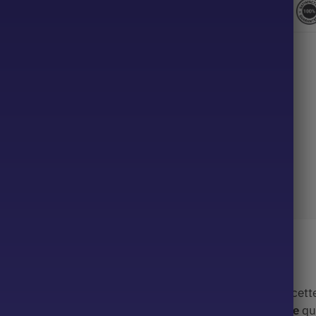
Description
 robe champêtre
pour femme inspirée des années 50, cette
x donneront à votre look une
allure vintage
et
fantaisiste
qu