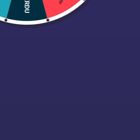
PERDU
baskets
.
Robez-vous de cette
robe champêtre
pour vos a
imprimés de roses.
Description de la robe vintage :
Motif : rayé, fleuri
Col : V
Manches : courtes
Détails : mi-longue, serrée à la taille et part
Saison : été
Lavage en machine à basse température (30°
Coutures renforcées :
Finitions haut de ga
LIVRAISON STANDARD
OFFERTE
Arrêtez de chercher, offrez-vous cette
magnifi