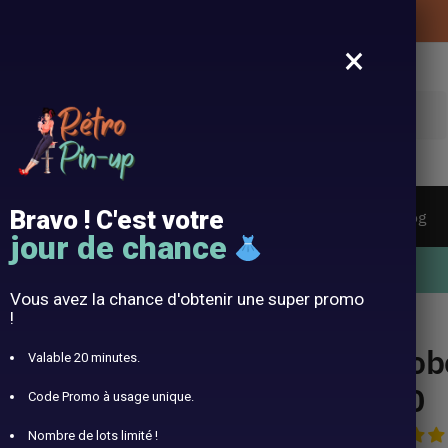
Livraison offerte de vos vêtements Pin-Up
×
cherche
Bravo ! C'est votre
tes De Soleil Vintages
Bandeaux
Langue
Blog
jour de chance
10% offert avec le code RÉTRO10
Vous avez la chance d'obtenir une super promo
!
Rob
Valable 20 minutes.
50
Code Promo à usage unique.
Nombre de lots limité !