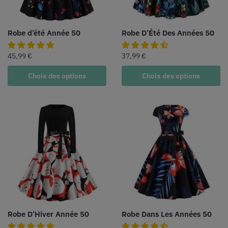
Robe d’été Année 50
Robe D’Été Des Années 50
45,99
€
37,99
€
Choix des options
Choix des options
Robe D’Hiver Année 50
Robe Dans Les Années 50