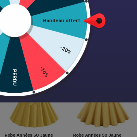
Bandeau offert
Robe Années 50 Émeraude
Robe Années 50 Glamour
39,99
€
39,99
€
-20%
Choix des options
Choix des options
-10%
PERDU
Robe Années 50 Jaune
Robe Années 50 Jaune