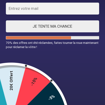
JE TENTE MA CHANCE
Robe Années 50 Chic Bleu
Robe Années 50 Dos Nu
70% des offres ont été réclamées, faites tourner la roue maintenant
pour réclamer la vôtre !
39,99
€
44,99
€
Choix des options
Choix des options
20€ Offert
-15%
-5%