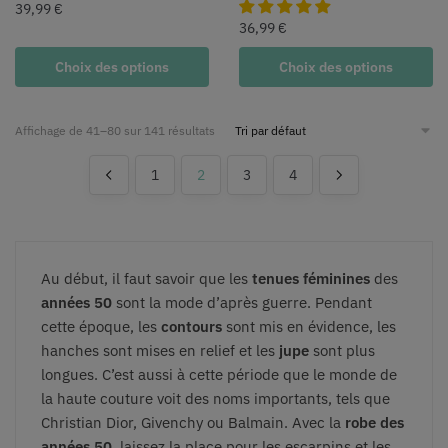
39,99
€
36,99
€
Choix des options
Choix des options
Affichage de 41–80 sur 141 résultats
1
2
3
4
Au début, il faut savoir que les
tenues féminines
des
années 50
sont la mode d’après guerre. Pendant
cette époque, les
contours
sont mis en évidence, les
hanches sont mises en relief et les
jupe
sont plus
longues. C’est aussi à cette période que le monde de
la haute couture voit des noms importants, tels que
Christian Dior, Givenchy ou Balmain. Avec la
robe des
années 50
, laissez la place pour les escarpins et les