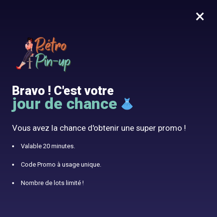
×
MENU
0
10% offert avec le code RÉTRO10
Accueil
/
Robe Années 50
/
Page 2
Robe Années 50
Bravo ! C'est votre
jour de chance
Vous avez la chance d'obtenir une super promo !
AFFICHER LES FILTRES
Valable 20 minutes.
Affichage de 41–80 sur 141 résultats
Code Promo à usage unique.
1
2
3
4
Nombre de lots limité !