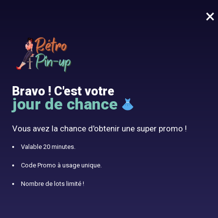
×
MENU
0
10% offert avec le code RÉTRO10
Vêtement Pin-up
Bravo ! C'est votre
jour de chance
Deviens une vrai Pin-up avec notre boutique vintage
Découvrir la boutique
Vous avez la chance d'obtenir une super promo !
Valable 20 minutes.
Robes Pin-up pour Révéler votre Féminité
Code Promo à usage unique.
Nombre de lots limité !
Robes années 40
À partir de 52,99€