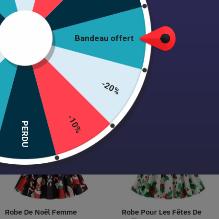
Découvrir la collection
Bandeau offert
Nos Vêtement Pin-up les plus
-20%
vendus
-10%
PERDU
Robe De Noël Femme
Robe Pour Les Fêtes De