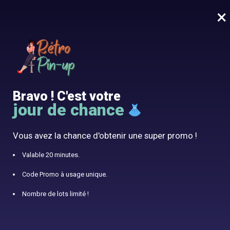
×
MENU
0
10% offert avec le code RÉTRO10
Vêtement Pin-up
Bravo ! C'est votre
jour de chance
Deviens une vrai Pin-up avec notre boutique vintage
Découvrir la boutique
Vous avez la chance d'obtenir une super promo !
Valable 20 minutes.
Robes Pin-up pour Révéler votre Féminité
Code Promo à usage unique.
Nombre de lots limité !
Robes années 40
À partir de 52,99€