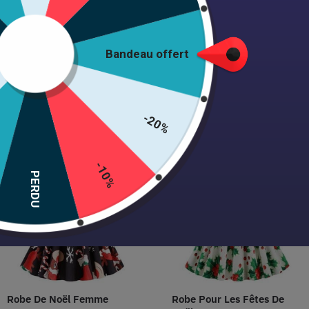
Découvrir la collection
Bandeau offert
Nos Vêtement Pin-up les plus
-20%
vendus
-10%
PERDU
Robe De Noël Femme
Robe Pour Les Fêtes De