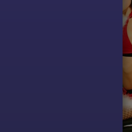
ge, les rennes
t festive
.
 silhouette
étails tels que
ntures larges
o.
à motifs, des
œuds ajoutent
. Les vêtement
 fêtes et
trefois.
veillon, elles
tyle, féminité