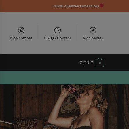
+1500 clientes satisfaites
Mon compte
F.A.Q / Contact
Mon panier
0,00
€
0