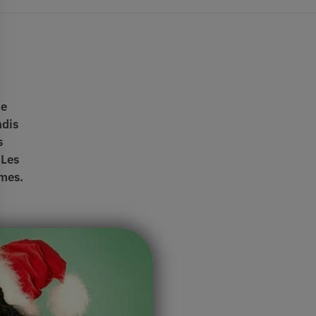
ne
ndis
s
 Les
mes.