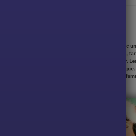
mode Pin-up pour tous
mmage à
l’élégance rétro
des années 1940 et 1950, avec u
es moulantes mettent en valeur les courbes féminines, ta
ts et les tailleurs ajustés ajoutent
une allure glamour.
Le
 et les rayures, sont emblématiques de ce style iconique.
nfiance en soi, l’audace et
le charme
intemporel des fem
harme rétro et
es, comme le
matiques de la