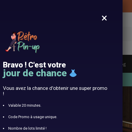
Livraison offerte de vos vêtements Pin-Up
×
cherche
Bravo ! C'est votre
tes De Soleil Vintages
Bandeaux
Langue
Blog
jour de chance
10% offert avec le code RÉTRO10
Vous avez la chance d'obtenir une super promo
!
Valable 20 minutes.
Code Promo à usage unique.
-up
Nombre de lots limité !