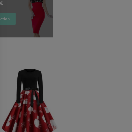
9€
ection