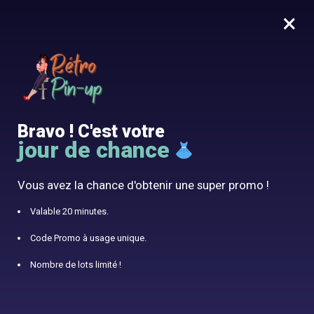
×
MENU
0
10% offert avec le code RÉTRO10
Accueil
/
Robe Pin Up
/
Robe Vintage Soirée Année 60
Bravo ! C'est votre
jour de chance
Vous avez la chance d'obtenir une super promo !
Valable 20 minutes.
Code Promo à usage unique.
Nombre de lots limité !