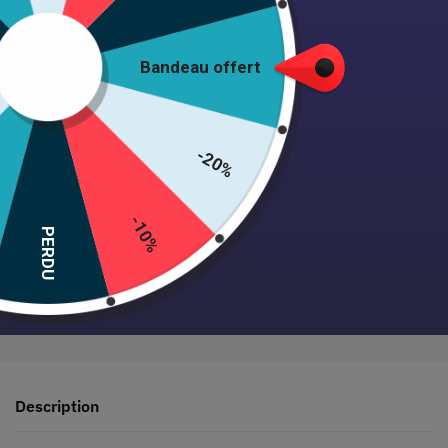
Ajouter au panier
Bandeau offert
-20%
Expédition 24/48h • Satisfait ou remboursé • +1000 clientes
-10%
PERDU
Paiement sécurisé garanti
Description