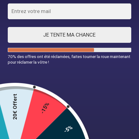
JE TENTE MA CHANCE
70% des offres ont été réclamées, faites tourner la roue maintenant
pour réclamer la vôtre !
Robe Vintage Soirée Année 60
34,99
€
20€ Offert
-15%
Taille
-5%