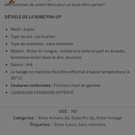
des lunettes de soleil rétro pour un look rétro parfait !
DÉTAILS DE LA ROBE PIN-UP
Motif : à pois
Type de col : col bustier
Type de manches : sans manches
Détails : Robe mi-longue, cintrée à la taille et part en évasée,
fermeture éclair dans le dos, boutons
Saison : été
Le lavage en machine doit être effectué à basse température (à
30° C)
Coutures renforcées :
Finitions haut de gamme
LIVRAISON STANDARD OFFERTE
UGS :
ND
Catégories :
Robe Années 60
,
Robe Pin Up
,
Robe Vintage
Étiquettes :
Robe à pois
,
Sans manches