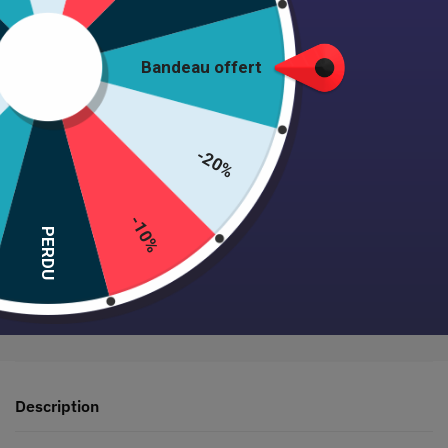
Ajouter au panier
Bandeau offert
-20%
Expédition 24/48h • Satisfait ou remboursé • +1000 clientes
-10%
PERDU
Paiement sécurisé garanti
Description