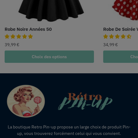
Robe Noire Années 50
Robe De Soirée 
39,99
€
34,99
€
Choix des options
Cho
La boutique Retro Pin-up propose un large choix de produit Pin-
up, vous trouverez forcément celui qui vous convient.