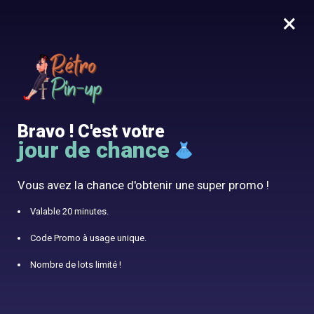
×
MENU
0
10% offert avec le code RÉTRO10
Accueil
/
Robe Vintage
/
Robe Style Années 40
Bravo ! C'est votre
jour de chance
Vous avez la chance d'obtenir une super promo !
Valable 20 minutes.
Code Promo à usage unique.
Nombre de lots limité !