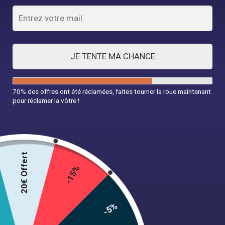
JE TENTE MA CHANCE
70% des offres ont été réclamées, faites tourner la roue maintenant
pour réclamer la vôtre !
Robe Style Années 40
44,99
€
20€ Offert
-15%
Taille
-5%