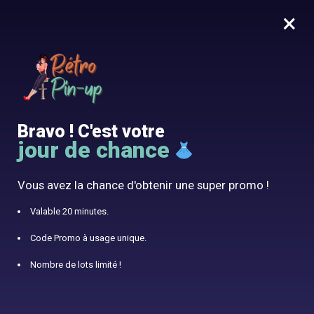
×
MENU
0
10% offert avec le code RÉTRO10
Accueil
/
Robe Années 60
/
Robe Noire Rockabilly
Bravo ! C'est votre
jour de chance
Vous avez la chance d'obtenir une super promo !
Valable 20 minutes.
Code Promo à usage unique.
Nombre de lots limité !