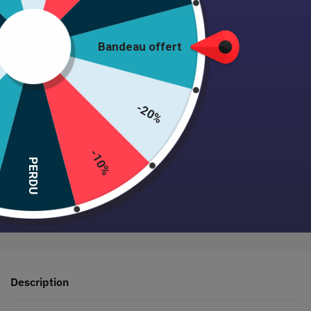
Ajouter au panier
Bandeau offert
-20%
Expédition 24/48h • Satisfait ou remboursé • +1000 clientes
-10%
PERDU
Paiement sécurisé garanti
Description