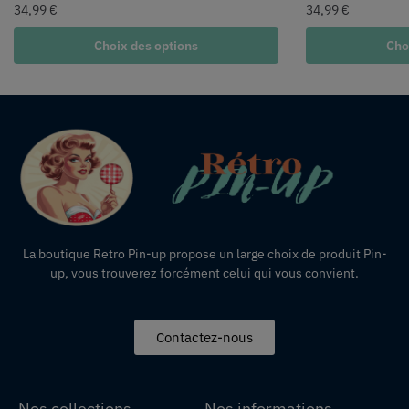
34,99
€
34,99
€
Choix des options
Cho
La boutique Retro Pin-up propose un large choix de produit Pin-
up, vous trouverez forcément celui qui vous convient.
Contactez-nous
Nos collections
Nos informations