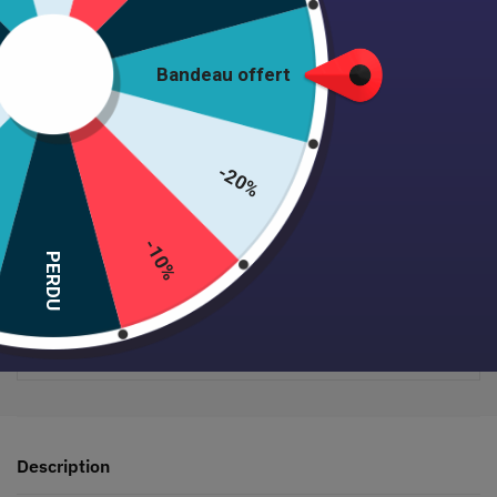
Ajouter au panier
Bandeau offert
-20%
Expédition 24/48h • Satisfait ou remboursé • +1000 clientes
-10%
PERDU
Paiement sécurisé garanti
Description