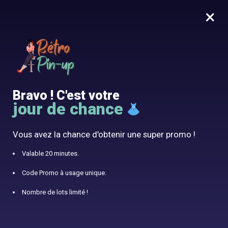
×
MENU
0
10% offert avec le code RÉTRO10
Accueil
/
Nos Robes Intemporelles
/
Robe Bleu Ciel Rockabilly
Bravo ! C'est votre
jour de chance
Vous avez la chance d'obtenir une super promo !
Valable 20 minutes.
Code Promo à usage unique.
Nombre de lots limité !