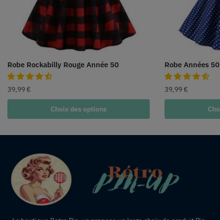
Robe Rockabilly Rouge Année 50
Robe Années 50
39,99
€
39,99
€
Choix des options
Cho