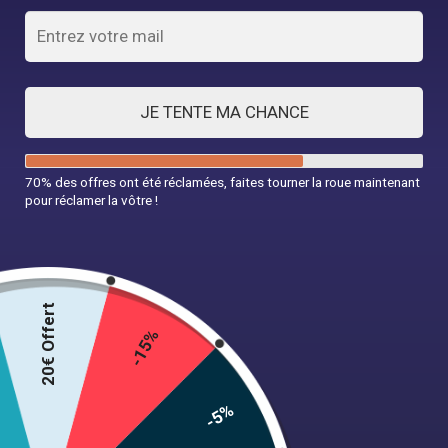
JE TENTE MA CHANCE
Robe Bleu Ciel Rockabilly
70% des offres ont été réclamées, faites tourner la roue maintenant
pour réclamer la vôtre !
39,99
€
Couleur
20€ Offert
-15%
Taille
-5%