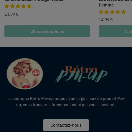
Femme
14,99
€
14,99
€
Choix des options
Cho
La boutique Retro Pin-up propose un large choix de produit Pin-
up, vous trouverez forcément celui qui vous convient.
Contactez-nous