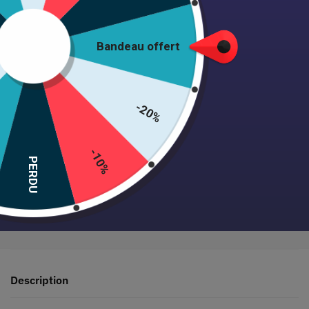
Ajouter au panier
Bandeau offert
-20%
Expédition 24/48h • Satisfait ou remboursé • +1000 clientes
-10%
PERDU
Paiement sécurisé garanti
Description