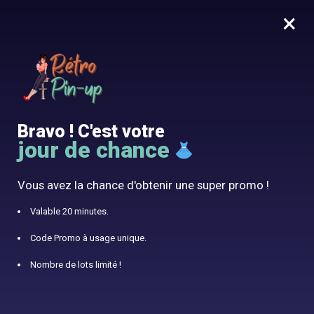
×
MENU
0
10% offert avec le code RÉTRO10
Accueil
/
Lunette De Soleil Vintage
/
Lunette De Soleil Vintage Retro
Bravo ! C'est votre
jour de chance
Vous avez la chance d'obtenir une super promo !
Valable 20 minutes.
Code Promo à usage unique.
Nombre de lots limité !