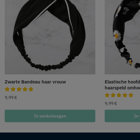
Zwarte Bandeau haar vrouw
Elastische hoof
haarspeld omho
9,99
€
9,99
€
In winkelwagen
In