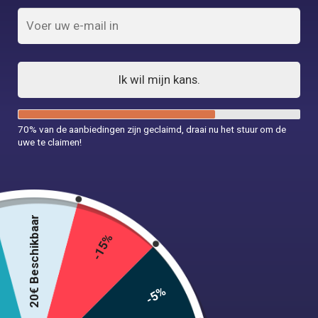
Ik wil mijn kans.
Vintage decoratieve hoofdband
70% van de aanbiedingen zijn geclaimd, draai nu het stuur om de
uwe te claimen!
9,99
€
20 in voorraad
20€ Beschikbaar
-15%
In winkelwagen
-5%