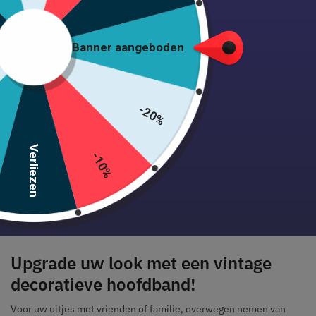
Banner aangeboden
Verzending 24/48 uur • Tevreden of terugbetaald • +1000
cliënten
-20%
Veilige betaling gegarandeerd
Verliezen
-10%
Omschrijving
Upgrade uw look met een vintage
decoratieve hoofdband!
Voor uw uitjes met vrienden of familie, overwegen nemen van