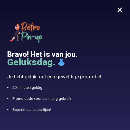
×
MENU
0
10% aangeboden met de code RETRO10
Begin
/
Pin Up Headband
/
Vintage decoratieve hoofdband
Bravo! Het is van jou.
Geluksdag.
Je hebt geluk met een geweldige promotie!
20 minuten geldig.
Promo code voor eenmalig gebruik.
Beperkt aantal partijen!