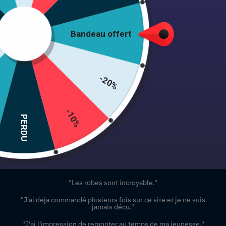
Robe Rockabilly
Mentions légales
Robe De Noël
F.A.Q / Contact
Bandeau offert
Bandeau Pin Up
Blog
Lunette De Soleil Vintage
Plan du site
Leurs avis
-20%
-10%
PERDU
"Les robes sont incroyable."
"J'ai deja commandé plusieurs fois sur ce site et je ne suis
jamais décu."
"J'ai l'impression de remonter au temps de ma jeunesse."