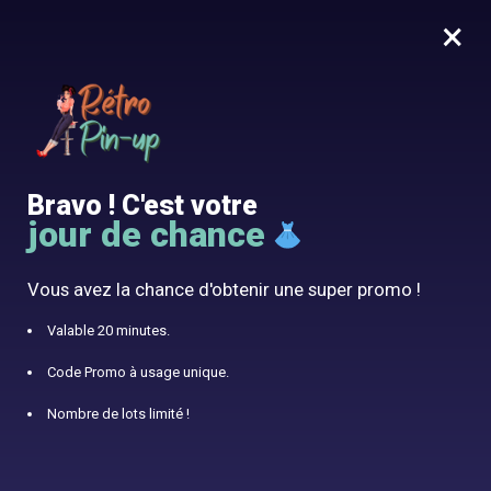
×
MENU
0
10% offert avec le code RÉTRO10
Votre panier est actuellement vide.
Bravo ! C'est votre
jour de chance
Retour à la boutique
Vous avez la chance d'obtenir une super promo !
Valable 20 minutes.
Code Promo à usage unique.
Nombre de lots limité !