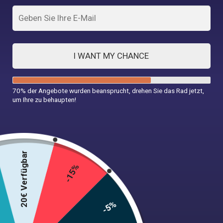
I WANT MY CHANCE
70% der Angebote wurden beansprucht, drehen Sie das Rad jetzt,
um Ihre zu behaupten!
Schwarzes Kleid Jahr 60
34,99
€
20€ Verfügbar
-15%
Größe
-5%