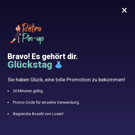
×
MENU
0
10% angeboten mit dem Code RETRO10
Home
/
Kleid Jahre 60
/
Schwarzes Kleid Jahr 60
Bravo! Es gehört dir.
Glückstag
Sie haben Glück, eine tolle Promotion zu bekommen!
20 Minuten gültig.
Promo-Code für einzelne Verwendung.
Begrenzte Anzahl von Losen!