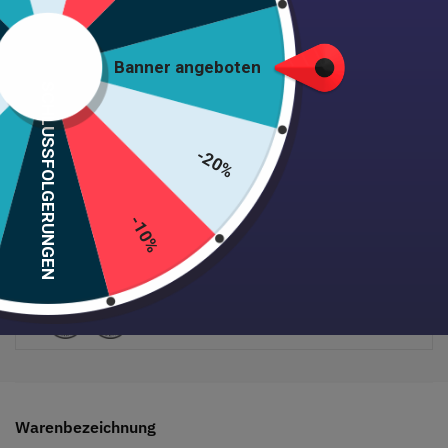
In den Warenkorb
Banner angeboten
SCHLUSSFOLGERUNGEN
-20%
Versand 24/48h • Zufrieden oder zurückerstattet • +1000
Kunden
-10%
Sichere Zahlung garantiert
Warenbezeichnung