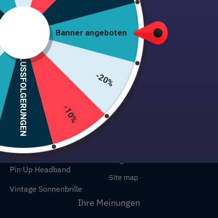
Unsere Kollektionen
Unsere Informationen
Mein Konto
Banner angeboten
Pin Up Kleid
SCHLUSSFOLGERUNGEN
Allgemeine
Kleid Jahre 40
Verkaufsbedingungen
Kleid Jahre 50
-20%
Folgen Sie meiner Bestellung
Kleid Jahre 60
Rückerstattungs- und
Rückgabepolitik
-10%
Vintage Kleid
Rechtliche Hinweise
Rockabilly Kleid
F.A.Q / Kontakt
Weihnachtskleid
Blog
Pin Up Headband
Site map
Vintage Sonnenbrille
Ihre Meinungen