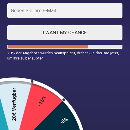
Sie das Pin-up-Kleid
4. MÄRZ 2025
Einen Pin erstellen... Nach oben Chic Look mit einem
asymmetrischen Satin Kleid
FEBRUAR 25, 2025
I WANT MY CHANCE
70% der Angebote wurden beansprucht, drehen Sie das Rad jetzt,
um Ihre zu behaupten!
Der Retro Pin-up Shop bietet eine breite Palette von Pin-up-
20€ Verfügbar
Produkten, Sie werden unbedingt finden, die Ihnen passt.
-15%
Kontaktieren Sie uns
-5%