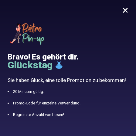
×
MENU
0
10% angeboten mit dem Code RETRO10
Home
/
Blog
Blog
Bravo! Es gehört dir.
Glückstag
Sie haben Glück, eine tolle Promotion zu bekommen!
20 Minuten gültig.
AKTUELLE ARTIKEL
Promo-Code für einzelne Verwendung.
Wie man den Stil zeitloser Frauen annimmt: Zwischen Vintage und
Begrenzte Anzahl von Losen!
Modernität
3. NOVEMBER 2025
Die schicke böhmische Hochzeit mit einem Retro-Touch: Wagen