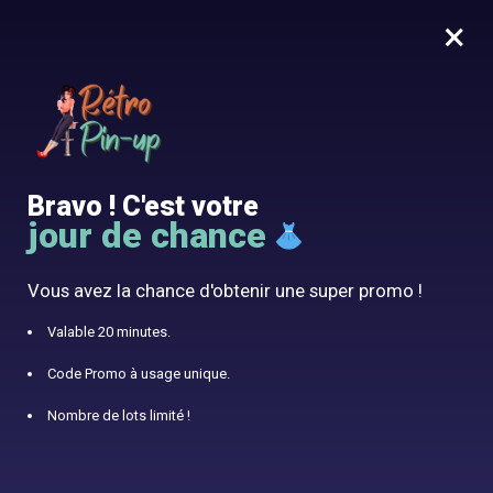
×
MENU
0
10% offert avec le code RÉTRO10
Accueil
/
Uncategorized
Catégorie :
Uncategorized
Bravo ! C'est votre
jour de chance
Vous avez la chance d'obtenir une super promo !
Valable 20 minutes.
Code Promo à usage unique.
Nombre de lots limité !